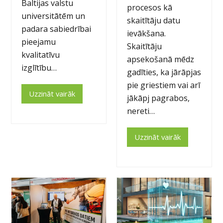
Baltijas valstu
procesos kā
universitātēm un
skaitītāju datu
padara sabiedrībai
ievākšana.
pieejamu
Skaitītāju
kvalitatīvu
apsekošanā mēdz
izglītību…
gadīties, ka jārāpjas
pie griestiem vai arī
Uzzināt vairāk
jākāpj pagrabos,
nereti…
Uzzināt vairāk