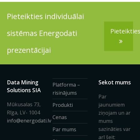
Pieteikties individuālai
Pieteiktie
sistēmas Energodati
prezentācijai
Data Mining
Sekot mums
Platforma –
Solutions SIA
risinājums
Par
Mūkusalas 73,
jaunumiem
Produkti
Rīga, LV- 1004
ziņojam un ar
Cenas
info@energodati.lv
mums
sazināties var
Par mums
arī šeit: