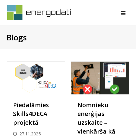
Ope
Mob
Blogs
Me
Nomnieku
Piedalāmies
enerģijas
Skills4DECA
uzskaite –
projektā
vienkārša kā
27.11.2025