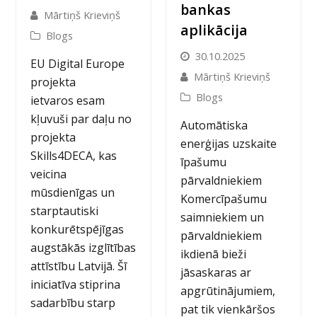
bankas
Mārtiņš Krieviņš
aplikācija
Blogs
30.10.2025
EU Digital Europe
Mārtiņš Krieviņš
projekta
Blogs
ietvaros esam
kļuvuši par daļu no
Automātiska
projekta
enerģijas uzskaite
Skills4DECA, kas
īpašumu
veicina
pārvaldniekiem
mūsdienīgas un
Komercīpašumu
starptautiski
saimniekiem un
konkurētspējīgas
pārvaldniekiem
augstākās izglītības
ikdienā bieži
attīstību Latvijā. Šī
jāsaskaras ar
iniciatīva stiprina
apgrūtinājumiem,
sadarbību starp
pat tik vienkāršos