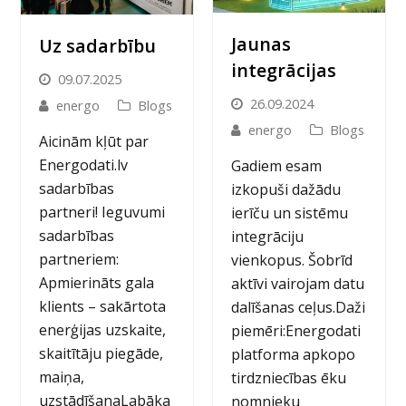
Jaunas
Uz sadarbību
integrācijas
09.07.2025
26.09.2024
energo
Blogs
energo
Blogs
Aicinām kļūt par
Energodati.lv
Gadiem esam
sadarbības
izkopuši dažādu
partneri! Ieguvumi
ierīču un sistēmu
sadarbības
integrāciju
partneriem:
vienkopus. Šobrīd
Apmierināts gala
aktīvi vairojam datu
klients – sakārtota
dalīšanas ceļus.Daži
enerģijas uzskaite,
piemēri:Energodati
skaitītāju piegāde,
platforma apkopo
maiņa,
tirdzniecības ēku
uzstādīšanaLabāka
nomnieku