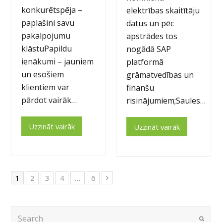
konkurētspēja –
elektrības skaitītāju
paplašini savu
datus un pēc
pakalpojumu
apstrādes tos
klāstuPapildu
nogādā SAP
ienākumi – jauniem
platformā
un esošiem
grāmatvedības un
klientiem var
finanšu
pārdot vairāk…
risinājumiem;Saules…
Uzzināt vairāk
Uzzināt vairāk
1
2
3
4
…
6
Next
Search
Submi