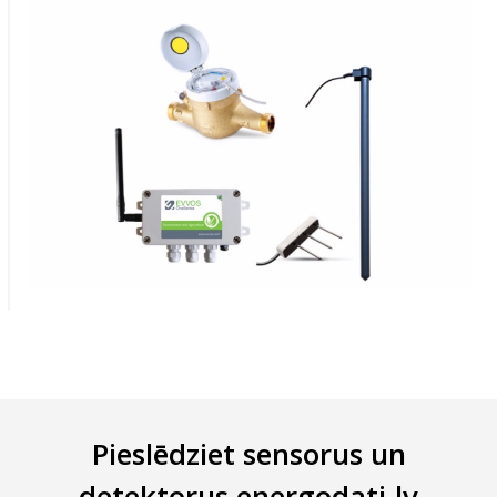
Pieslēdziet sensorus un
detektorus energodati.lv