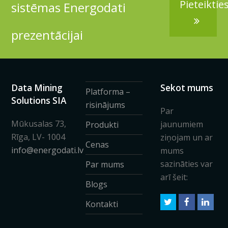
Pieteiktie
sistēmas Energodati
prezentācijai
Data Mining
Sekot mums
Platforma –
Solutions SIA
risinājums
Par
Mūkusalas 73,
jaunumiem
Produkti
Rīga, LV- 1004
ziņojam un ar
Cenas
info@energodati.lv
mums
sazināties var
Par mums
arī šeit:
Blogs
Twitter
Facebook
Link
Kontakti