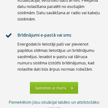
vizualizacijai, vēturisko datu arhīvs. Pieejama
datu nolasīšana paralēli no esošajām
sistēmām. Datu savākšana ar radio vai kabeļu
sistēmām.
Brīdinājumi e-pastā vai sms
Energodati.lv lietotāji paši var pievienot
papildus sitēmas lietotājus un brīdinājumu
saņēmējus. Ievadot e-pastu vai tālruņa
numuru sistēma izstūtīs brīdinājumus, kad
nolasītie dati būs ārpus normas robežām.
Sazinieties ar mums
Piemeklēsim Jūsu situācijai labāko un atbilstošāko