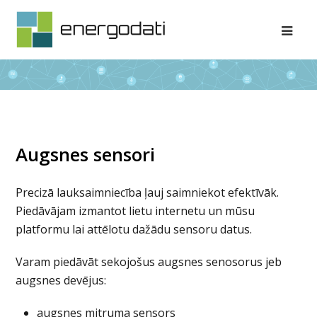
Ope
Mob
Me
Augsnes sensori
Precizā lauksaimniecība ļauj saimniekot efektīvāk.
Piedāvājam izmantot lietu internetu un mūsu
platformu lai attēlotu dažādu sensoru datus.
Varam piedāvāt sekojošus augsnes senosorus jeb
augsnes devējus:
augsnes mitruma sensors